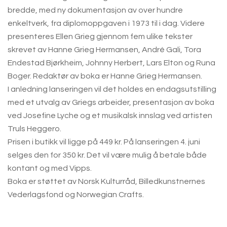
bredde, med ny dokumentasjon av over hundre
enkeltverk, fra diplomoppgaven i 1973 til i dag. Videre
presenteres Ellen Grieg gjennom fem ulike tekster
skrevet av Hanne Grieg Hermansen, André Gali, Tora
Endestad Bjørkheim, Johnny Herbert, Lars Elton og Runa
Boger. Redaktør av boka er Hanne Grieg Hermansen.
I anledning lanseringen vil det holdes en endagsutstilling
med et utvalg av Griegs arbeider, presentasjon av boka
ved Josefine Lyche og et musikalsk innslag ved artisten
Truls Heggero.
Prisen i butikk vil ligge på 449 kr. På lanseringen 4. juni
selges den for 350 kr. Det vil være mulig å betale både
kontant og med Vipps.
Boka er støttet av Norsk Kulturråd, Billedkunstnernes
Vederlagsfond og Norwegian Crafts.