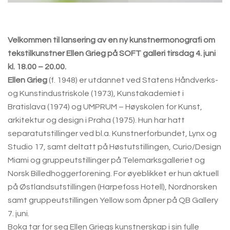
Velkommen til lansering av en ny kunstnermonografi om
tekstilkunstner Ellen Grieg på SOFT galleri tirsdag 4. juni
kl. 18.00 – 20.00.
Ellen Grieg
(f. 1948) er utdannet ved Statens Håndverks-
og Kunstindustriskole (1973), Kunstakademiet i
Bratislava (1974) og UMPRUM – Høyskolen for Kunst,
arkitektur og design i Praha (1975). Hun har hatt
separatutstillinger ved bl.a. Kunstnerforbundet, Lynx og
Studio 17, samt deltatt på Høstutstillingen, Curio/Design
Miami og gruppeutstillinger på Telemarksgalleriet og
Norsk Billedhoggerforening. For øyeblikket er hun aktuell
på Østlandsutstillingen (Harpefoss Hotell), Nordnorsken
samt gruppeutstillingen Yellow som åpner på QB Gallery
7. juni.
Boka tar for seg Ellen Griegs kunstnerskap i sin fulle